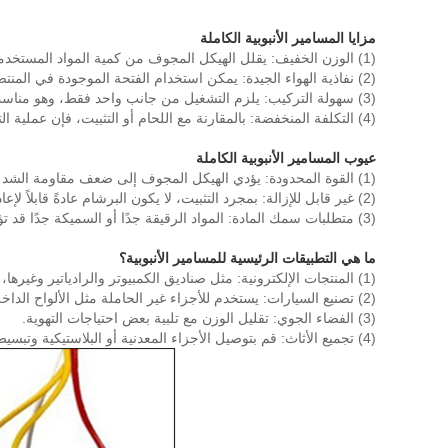
مزايا المسامير الأنبوبية الكاملة
(1) الوزن الخفيف: يقلل الهيكل المجوف من كمية المواد المستخدمة ومناسب للتطبيقات الحساسة للوزن.
(2) نفاذية الهواء الجيدة: يمكن استخدام الفتحة الموجودة في المنتصف للتهوية أو التحويل لتجنب مشاكل الختم.
(3) سهولة التركيب: يلزم التشغيل من جانب واحد فقط، وهو مناسب للمساحات الضيقة أو المناسبات التي لا يمكن الوصول إلى الظهر فيها.
(4) التكلفة المنخفضة: بالمقارنة مع اللحام أو التثبيت، فإن عملية التثبيت بسيطة، مما يوفر الوقت والقوى العاملة.
عيوب المسامير الأنبوبية الكاملة
(1) القوة المحدودة: يؤدي الهيكل المجوف إلى ضعف مقاومة الشد والقص، وهو غير مناسب لسيناريوهات الأحمال العالية.
(2) غير قابل للإزالة: بمجرد التثبيت، لا يكون البرشام عادةً قابلاً لإعادة الاستخدام، وسيؤدي التفكيك إلى إتلاف الاتصال.
(3) متطلبات سمك المادة: المواد الرقيقة جدًا أو السميكة جدًا قد تؤثر على تأثير التثبيت.
ما هي التطبيقات الرئيسية للمسامير الأنبوبية؟
(1) المنتجات الإلكترونية: مثل صناديق الكمبيوتر والرادياتير وغيرها، مع الاستفادة من خفة وزنها ونفاذية الهواء.
(2) تصنيع السيارات: يستخدم للأجزاء غير الحاملة مثل الألواح الداخلية ومثبتات أسلاك الأسلاك.
(3) الفضاء الجوي: تقليل الوزن مع تلبية بعض احتياجات التهوية.
(4) تجميع الأثاث: قم بتوصيل الأجزاء المعدنية أو البلاستيكية وتبسيط عملية التثبيت.