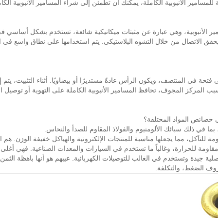
سامير الأنبوبية، وهي عبارة عن مثبتات ميكانيكية شائعة، تستخدم بشكل أساسي ف
 الاتصال من خلال التشوه البلاستيكي. يتم استخدامها على نطاق واسع في الإل
 في المنتصف، ويكون الرأس عادةً مستديرًا أو بيضاويًا. أثناء التثبيت، يتم إد
ب المركز المجوف، تحافظ المسامير الأنبوبية الكاملة على التهوية أو توصيل ال
هي خصائص المواد المختلفة؟
ما في ذلك سبائك الألومنيوم والفولاذ المقاوم للصدأ والنحاس.
 للتآكل، مما يجعلها مناسبة للمنتجات الإلكترونية والهياكل خفيفة الوزن. هم ا
اومة للحرارة، وغالباً ما تستخدم في السيارات والمعدات الصناعية. فهي أغلى 
لية جيدة وتستخدم في الغالب للتوصيلات الكهربائية. عيبهم هو أنها باهظة الثمن 
روف الضغط، والتكلفة.