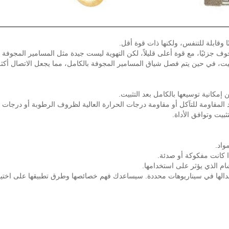
ًا وقابلة للتنفس، ولكنها ذات قوة أقل.
جوف جزئيًا، مع قوة أعلى قليلاً، لكن التهوية ليست جيدة مثل المسامير المجوفة ا
استبدالها في سيناريوهات محددة. سيساعدك فهم خصائصها وطرق تطبيقها على اخت