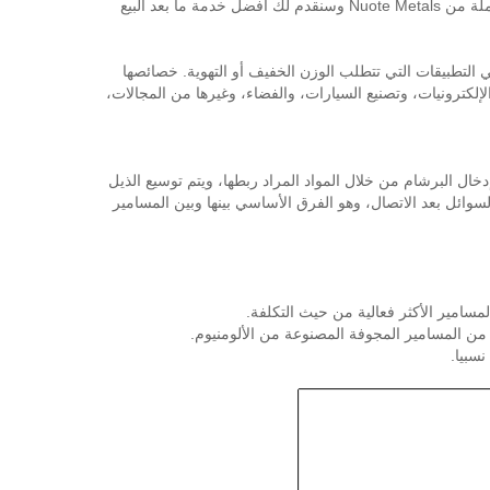
باعتبارها واحدة من الشركات المصنعة الاحترافية ذات الجودة العالية للمسامير الأنبوبية الكاملة، يمكنك أن تطمئن إلى شراء المسامير الأنبوبية الكاملة من Nuote Metals وسنقدم لك أفضل خدمة ما بعد البيع
ي التطبيقات التي تتطلب الوزن الخفيف أو التهوية. خصائصها
كترونيات، وتصنيع السيارات، والفضاء، وغيرها من المجالات،
خال البرشام من خلال المواد المراد ربطها، ويتم توسيع الذيل
سوائل بعد الاتصال، وهو الفرق الأساسي بينها وبين المسامير
لمسامير الأكثر فعالية من حيث التكلفة.
من المسامير المجوفة المصنوعة من الألومنيوم.
نسبيا.