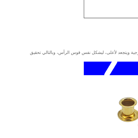
هز آلة التثبيت بحيث يتأثر ذيل البرشام بالقوة الخارجية ويتجعد لأعلى، ليشكل نفس قوس الرأس، وبالتالي تحقيق