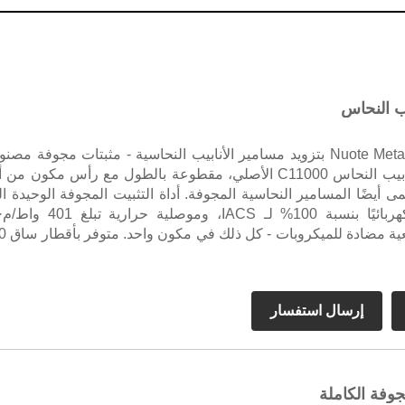
ب النحاس
تقوم شركة Nuote Metals بتزويد مسامير الأنابيب النحاسية - مثبتات مجوفة مصن
من مخزون أنابيب النحاس C11000 الأصلي، مقطوعة بالطول مع رأس مكون من
 أيضًا المسامير النحاسية المجوفة. أداة التثبيت المجوفة الوحيدة ال
توفر توصيلًا كهربائيًا بنسبة 100% لـ IACS، وموصلية حرار
إرسال استفسار
جوفة الكاملة