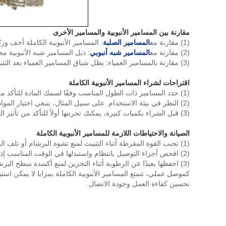
مقارنة بين المسامير الأنبوبية والمسامير الأخرى
(1) مقارنة مع
المسامير الصلبة
: المسامير الأنبوبية الكاملة أخف وزن
(2) مقارنة مع
المسامير شبه أنبوبي
: ذيل المسامير شبه الأنبوبية م
(3) مقارنة بالمسامير العمياء: يظل شياق المسامير العمياء بعد التثبيت، في حين يتم فصل شياق المسامير المجوفة بالكامل، مما يجعل الاتصال أكثر دقة.
اقتراحات لشراء المسامير الأنبوبية الكاملة
(1) حدد المسامير ذات الطول المناسب وفقًا لسمك المادة للتأكد من إمكانية توسيعها بالكامل بعد التثبيت.
(2) النظر في بيئة الاستخدام. على سبيل المثال، ينبغي اختيار المواد المقاومة للتآكل أو مقاومة درجات الحرارة العالية لظروف الرطوبة أو درجات الحرارة العالية.
(3) قبل الشراء بكميات كبيرة، يمكنك تجربتها أولاً للتأكد من تأثير التثبيت وتوافق الأداة.
الصيانة والاحتياطات اللازمة للمسامير الأنبوبية الكاملة
(1) تجنب القوة المفرطة أثناء التثبيت لمنع تشوه البرشام أو تلف المواد.
(2) افحص أجزاء التوصيل بانتظام واستبدلها في الوقت المناسب إذا كانت مفكوكة أو صدئة.
(3) احفظها بعيدًا عن الرطوبة أثناء التخزين لمنع أكسدة سطح البرشام الذي يؤثر على استخدامها.
كموصل عملي، تتمتع المسامير الأنبوبية الكاملة بمزايا لا يمكن 
تحسين كفاءة العمل وجودة الاتصال.