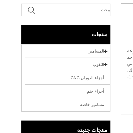
منتجات
وعة
المسامير
 أحد
تي
الثقوب
ية تبلغ 401 واط/م·ك،
وخصائص طبيعية مضادة للميكروبات - كل ذلك في مكون واحد. متوفر بأقطار ساق 1.0-
أجزاء الدوران CNC
أجزاء ختم
مسامير خاصة
منتجات جديدة