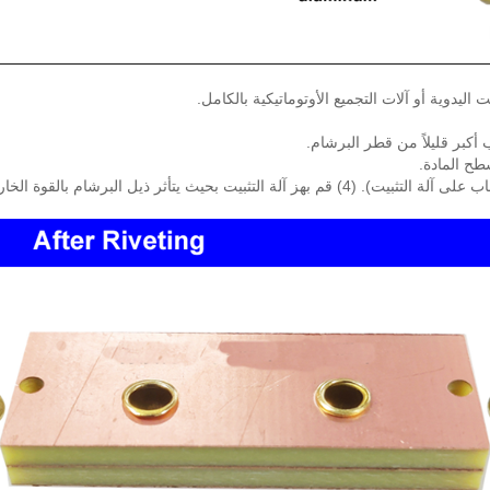
ليدوية أو آلات التجميع الأوتوماتيكية بالكامل.
(3) قم بمحاذاة فتحة البرشام مع المثقاب المطابقة (يتم تثبيت المثقاب على آلة التثبيت). (4) قم ب