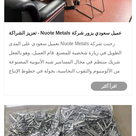
عميل سعودي يزور شركة Nuote Metals - تعزيز الشراكة
في مجال المسامير شبه الأنبوبية المصنوعة من الألومنيوم
رحبت شركة Nuote Metals بعميل سعودي على المدى
والثقوب النحاسية
الطويل في زيارة شخصية للمصنع. قام العميل، وهو بالفعل
شريك منتظم في مجال المسامير شبه الأنبوبية المصنوعة
من الألومنيوم والثقوب النحاسية، بجولة في خطوط الإنتاج
لدينا، ومراجعة أنظمة الجودة، ومناقشة الطلبات المستقبلية.
اقرأ أكثر
زيارة مبنية على الثقة وتعزز موثوقيتنا ال......