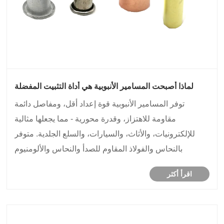
لماذا أصبحت المسامير الأنبوبية هي أداة التثبيت المفضلة
للتجميع خفيف الوزن وعالي الحجم؟
توفر المسامير الأنبوبية قوة إعداد أقل، ومفاصل دائمة
مقاومة للاهتزاز، وقدرة محورية - مما يجعلها مثالية
للإلكترونيات، والأثاث، والسيارات، والسلع الجلدية. متوفر
بالنحاس والفولاذ المقاوم للصدأ والنحاس والألومنيوم
والفولاذ. أقطار الساق من 0.8 مم إلى 10 مم مع تفاوت
اقرأ أكثر
±0.05 مم. توفر شركة Nuote Metals المسامي......