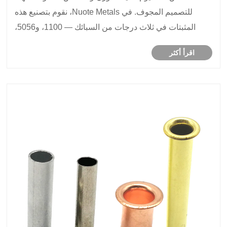
للتصميم المجوف. في Nuote Metals، نقوم بتصنيع هذه
المثبتات في ثلاث درجات من السبائك — 1100، و5056،
و6061 — مع قوة قص تتراوح من 55 ميجا باسكال إلى 140
اقرأ أكثر
ميجا باسكال. متوفرة في تكوينات شبه أنبوبي (20-40٪
مجو......