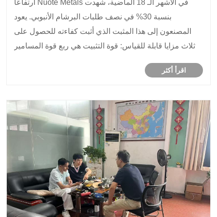
في الأشهر الـ 18 الماضية، شهدت Nuote Metals ارتفاعًا
بنسبة 30% في نصف طلبات البرشام الأنبوبي. يعود
المصنعون إلى هذا المثبت الذي أثبت كفاءته للحصول على
ثلاث مزايا قابلة للقياس: قوة التثبيت هي ربع قوة المسامير
الصلبة، وتبقى جودة الوصلة ثابتة تحت الاهتزاز، ويمكن أن
اقرأ أكثر
تعمل المسامير كنقاط محورية. وخفض أحد ......