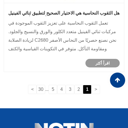
هل الثقوب النحاسية هي الاختيار الصحيح لتطبيق ثنائي الفينيل
متعدد الكلور أو الورق أو القماش؟
تعمل الثقوب النحاسية على تعزيز الثقوب الموجودة في
مركبات ثنائي الفينيل متعدد الكلور والورق والنسيج والجلود.
نحن نصنع حصريًا من النحاس الأصفر C2680 لزيادة الصلابة
ومقاومة التآكل. متوفر في التكوينات القياسية والكتف
والرأس المزدوج والتوأم. تشمل التشطيبات الطلاء الطبيعي
اقرأ أكثر
والنيكل والقصدير والفضة والذهب وط......
>
30
...
5
4
3
2
1
<