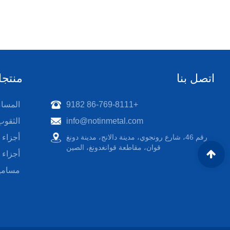
اتصل بنا
منتج
+86-769-8111 9182
المسام
info@notinmetal.com
الثقوب
رقم 46، شارع رونجوي، مدينة دالانج، مدينة دونغ
أجزاء ال
قوان، مقاطعة قوانغدونغ، الصين
أجزاء 
مسامي