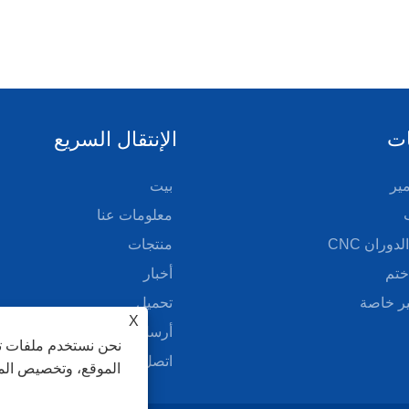
ات
الإنتقال السريع
ير
بيت
معلومات عنا
دوران CNC
منتجات
ختم
أخبار
ر خاصة
تحميل
X
أرسل الاستفسار
نحن نستخدم ملفات تع
اتصل بنا
الموقع، وتخصيص المح