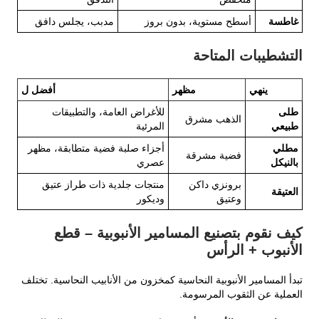
غاطسة
أسطح مستوية، بدون بروز
مدبب، يجلس دافق
التشطيبات المتاحة
ينهي
مظهر
أفضل ل
طلى
للأغراض العامة، والتطبيقات
الذهب مشرق
طبيعي
المرئية
مطلي
أجزاء صلبة فضية متطابقة، مظهر
فضية مشرقة
بالنيكل
عصري
برونزي داكن
منتجات جلدية ذات طراز عتيق
العتيقة
وعتيق
وديكور
كيف نقوم بتصنيع المسامير الأنبوبية – قطع
الأنبوب + الرأس
تبدأ المسامير الأنبوبية النحاسية كمخزون من الأنابيب النحاسية. تختلف
العملية عن الثقوب المرسومة.