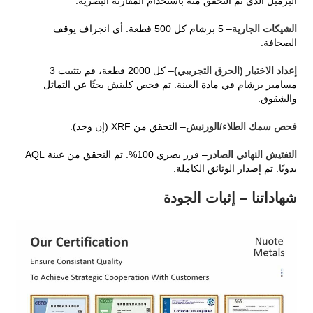
البرميل الذي تم التحقق منه باستخدام المقارنة البصرية.
الشيكات الجارية
– 5 برشام كل 500 قطعة. أي انجراف يوقف
الصحافة.
إعداد الاختبار (الحرق التجريبي)
– كل 2000 قطعة، قم بتثبيت 3
مسامير برشام في مادة العينة. تم فحص كلينش بحثًا عن التماثل
والشقوق.
فحص سمك الطلاء/الورنيش
– التحقق من XRF (إن وجد).
التفتيش النهائي الصادر
– فرز بصري 100%. تم التحقق من عينة AQL
يدويًا. تم إصدار الوثائق الكاملة.
شهاداتنا – إثبات الجودة