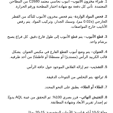
1.
شراء مخزون الأنبوب
– أنبوب نحاسي معتمد C2680 من المطاحن
المعتمدة. تأتي كل دفعة مع شهادة اختبار المطحنة ورقم الحرارة.
2. فحص المواد الواردة
- يتم فحص مخزون الأنبوب للتأكد من القطر
الخارجي (±0.02 مم)، وسمك الجدار، وتركيب المواد. يتم رفض
الأنابيب خارج المواصفات.
3. قطع الأنبوب
– يتم قطع الأنبوب إلى طول فارغ دقيق. كل فراغ يصبح
برشام واحد.
4. العنوان
– يتم وضع أنبوب القطع الفارغ في مكبس العنوان. يشكل
قالب الكربيد الرأس (مستديرًا أو مسطحًا أو غاطسًا) من أحد طرفيه.
5. التشذيب
- تتم إزالة الفلاش الموجود حول حافة الرأس.
6. تراجع
- يتم التخلص من النتوءات الدقيقة.
7. الطلاء أو الطلاء
- يطبق على النحو المحدد.
8. التفتيش النهائي
– فرز بصري 100%. تم التحقق من عينة AQL يدويًا.
تم إصدار تقرير الأبعاد وشهادة المطابقة.
مهلة:
5-10 أيام قياسية؛ الأدوات المخصصة: 15-20 يومًا.