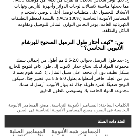
ج: نعم. يوفر النحاس C2680 ما يقرب من 28% من موصلية IACS،
مما يجعلها مناسبة لاتصالات لوحات الدوائر وأجهزة التأريض ونهايات
الأسلاك. للحصول على متطلبات توصيل أعلى، نوصي باستخدام
المسامير الأنبوبية النحاسية (IACS 100%). بالنسبة لمعظم التطبيقات
الكهربائية العامة، يوفر النحاس التوازن المثالي للتوصيل ومقاومة
التآكل والتكلفة.
س: "كيف أختار طول البرميل الصحيح للبرشام
الأنبوبي النحاسي؟"
ج: حدد طول البرميل بحوالي 2.0-2.5 مم أطول من إجمالي سمك
مجموعة المواد لديك. يحتاج جدار الأنبوب إلى طول كافٍ ليتوهج للخارج
بشكل نظيف دون أن يتجعد. على سبيل المثال، إذا كنت تقوم بضم 3
مم من الجلد، فاختر أسطوانة بطول 5.0-5.5 مم. قصير جدًا، سيكون
التوهج ضعيفًا. لفترة طويلة جدًا، قد ينهار الأنبوب. أرسل لنا سمك
مجموعة المواد الخاصة بك وسنوصي بالطول الدقيق.
الكلمات الساخنة: المسامير الأنبوبية النحاسية، مصنع المسامير الأنبوبية
النحاسية في الصين، مصنع المسامير الأنبوبية النحاسية في الصين
الفئة ذات الصلة
المسامير شبه الأنبوبية
المسامير الصلبة