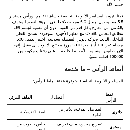
جسم الآلة.
قمنا بتزويد المسامير الأنبوبية النحاسية - ساق 3.0 مم، ورأس مستدير
5.5 مم، وطول برميل 6.0 مم، وطلاء طبيعي. يتوهج العمود المجوف
بالكامل إلى الخارج بأقل قدر من القوة - دون أي تشويه لجسم الآلة.
يتطابق النحاس C2680 مع مظهر الأجهزة الموجودة. يسمح القطر
الداخلي الثابت بحركة دبوس المفصلة بسلاسة. اختبر العميل 500
برشام عبر 100 أداة. بعد 5000 دورة مفاتيح، لا يوجد أي فشل. إنهم
الآن يطلبون المسامير الأنبوبية الخاصة بنا على دفعات مكونة من
100000 قطعة سنويًا.
أنماط الرأس – ما نقدمه
المسامير الأنبوبية النحاسية متوفرة بثلاثة أنماط للرأس:
نمط
أفضل ل
الملف المرئي
الرأس
المفاصل المرئية، للأغراض
دائري
القبة الكلاسيكية
العامة
تصريح محدود، ملف تعريف
يجلس بالقرب من
مستوي
منخفض
التدفق