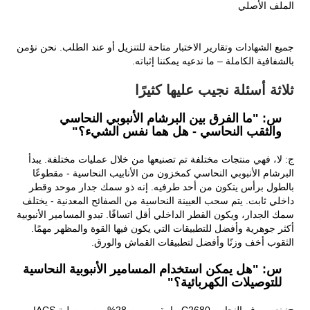
الملف الأصلي
جميع الشهادات وتقارير الاختبار متاحة للتنزيل أو عند الطلب. نحن نؤمن
بالشفافية الكاملة – ما ندعيه يمكننا إثباته.
ثلاثة أسئلة نجيب عليها كثيرًا
س: "ما الفرق بين البرشام الأنبوبي النحاسي
والثقب النحاسي - هل هما نفس الشيء؟"
ج: لا، فهي منتجات مختلفة تم تصنيعها من خلال عمليات مختلفة. يبدأ
البرشام الأنبوبي النحاسي كمخزون من الأنابيب النحاسية - مقطوعًا
بالطول برأس يتكون من أحد طرفيه. إنه ذو سمك جدار موحد وقطر
داخلي ثابت. يتم سحب العيينة النحاسية من الصفائح المعدنية - يختلف
سمك الجدار، ويكون القطر الداخلي أقل اتساقًا. تبدو المسامير الأنبوبية
أكثر جوهرية وأفضل للتطبيقات التي يكون فيها القوة والمظهر مهمًا.
الثقوب أخف وزنًا وأفضل لتطبيقات القماش والورق.
س: "هل يمكن استخدام المسامير الأنبوبية النحاسية
للتوصيلات الكهربائية؟"