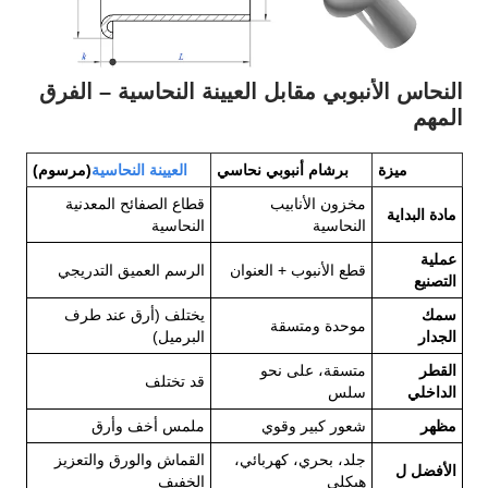
النحاس الأنبوبي مقابل العيينة النحاسية – الفرق
المهم
ميزة
برشام أنبوبي نحاسي
العيينة النحاسية
(مرسوم)
مخزون الأنابيب
قطاع الصفائح المعدنية
مادة البداية
النحاسية
النحاسية
عملية
قطع الأنبوب + العنوان
الرسم العميق التدريجي
التصنيع
سمك
يختلف (أرق عند طرف
موحدة ومتسقة
الجدار
البرميل)
القطر
متسقة، على نحو
قد تختلف
الداخلي
سلس
مظهر
شعور كبير وقوي
ملمس أخف وأرق
جلد، بحري، كهربائي،
القماش والورق والتعزيز
الأفضل ل
هيكلي
الخفيف