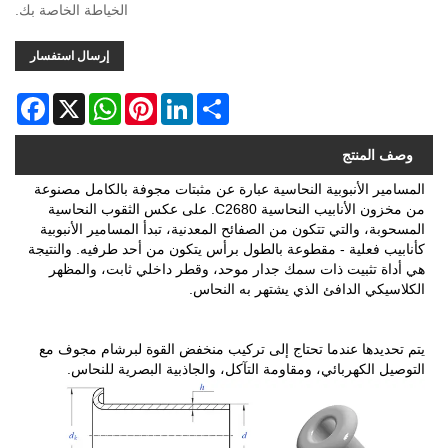
الخياطة الخاصة بك.
إرسال استفسار
acebook
WhatsApp
X
Pinterest
LinkedIn
Share
وصف المنتج
المسامير الأنبوبية النحاسية عبارة عن مثبتات مجوفة بالكامل مصنوعة
من مخزون الأنابيب النحاسية C2680. على عكس الثقوب النحاسية
المسحوبة، والتي تتكون من الصفائح المعدنية، تبدأ المسامير الأنبوبية
كأنابيب فعلية - مقطوعة بالطول برأس يتكون من أحد طرفيه. والنتيجة
هي أداة تثبيت ذات سمك جدار موحد، وقطر داخلي ثابت، والمظهر
الكلاسيكي الدافئ الذي يشتهر به النحاس.
يتم تحديدها عندما تحتاج إلى تركيب منخفض القوة لبرشام مجوف مع
التوصيل الكهربائي، ومقاومة التآكل، والجاذبية البصرية للنحاس.