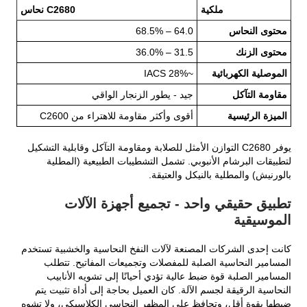
ملكية
C2680 نحاس
محتوى النحاس
64.0 – 68.5%
محتوى الزنك
31.5 – 36.0%
الموصلية الكهربائية
~28% IACS
مقاومة التآكل
جيد - يطور الزنجار الواقي
الميزة الرئيسية
أقوى وأكثر مقاومة للاهتراء من C2600
يوفر C2680 التوازن الأمثل للصلابة ومقاومة التآكل وقابلية التشكيل
لتطبيقات البرشام الأنبوبي. تشمل التشطيبات الطبيعية (المطلية
بالورنيش) والمطلية بالنيكل والعتيقة.
تطبيق حقيقي واحد - تجميع أجهزة الآلات
الموسيقية
كانت إحدى الشركات المصنعة لآلات النفخ النحاسية والخشبية تستخدم
المسامير النحاسية الصلبة للمفصلات وتجميعات المفاتيح. تتطلب
المسامير الصلبة قوة ضبط عالية تؤدي أحيانًا إلى تشويه الأنابيب
النحاسية الرقيقة لجسم الآلة. كان العميل بحاجة إلى أداة تثبيت يتم
ضبطها بقوة أقل، وتحافظ على المظهر النحاسي الكلاسيكي، ولا تشوه