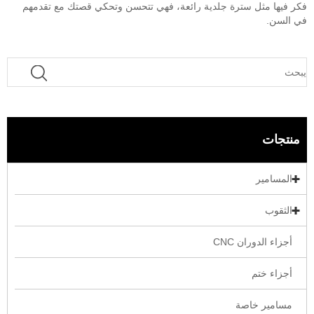
فكر فيها مثل سترة جلدية رائعة، فهي تتحسن وتحكي قصتك مع تقدمهم
في السن.
منتجات
المسامير
الثقوب
أجزاء الدوران CNC
أجزاء ختم
مسامير خاصة