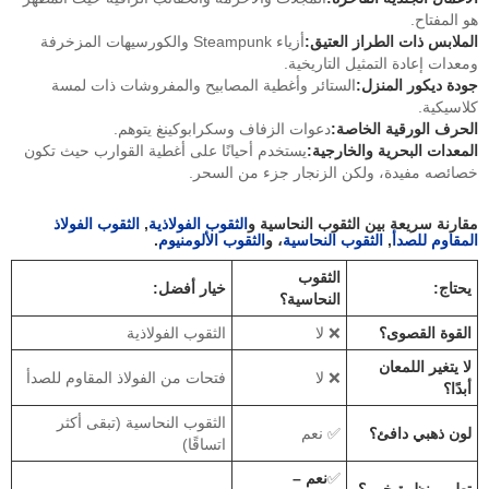
هو المفتاح.
الملابس ذات الطراز العتيق:
أزياء Steampunk والكورسيهات المزخرفة
ومعدات إعادة التمثيل التاريخية.
جودة ديكور المنزل:
الستائر وأغطية المصابيح والمفروشات ذات لمسة
كلاسيكية.
الحرف الورقية الخاصة:
دعوات الزفاف وسكرابوكينغ يتوهم.
المعدات البحرية والخارجية:
يستخدم أحيانًا على أغطية القوارب حيث تكون
خصائصه مفيدة، ولكن الزنجار جزء من السحر.
مقارنة سريعة بين الثقوب النحاسية و
الثقوب الفولاذية
,
الثقوب الفولاذ
المقاوم للصدأ
,
الثقوب النحاسية
، و
الثقوب الألومنيوم
.
الثقوب
يحتاج:
خيار أفضل:
النحاسية؟
القوة القصوى؟
❌ لا
الثقوب الفولاذية
لا يتغير اللمعان
❌ لا
فتحات من الفولاذ المقاوم للصدأ
أبدًا؟
الثقوب النحاسية (تبقى أكثر
لون ذهبي دافئ؟
✅ نعم
اتساقًا)
✅
نعم –