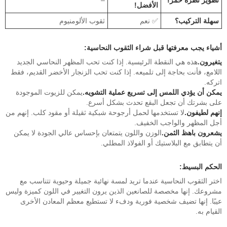
تطوير نظرة خمر؟
–
الأفضل!
سهلة التركيب؟
✅ نعم
ثقوب الألومنيوم
أشياء يجب معرفتها قبل شراء الثقوب النحاسية:
يتغيرون.
هذه هي النقطة الرئيسية. إذا كنت تحب المظهر النحاسي الجديد
اللامع، فأنت بحاجة إلى تلميعه. إذا كنت تحب الزنجار الأخضر القديم، فقط
اتركه.
يمكن أن يؤدي اللمس إلى تسريع عملية التشويه.
يمكن للزيوت الموجودة
على بشرتك أن تجعل البقع تحدث بشكل أسرع.
إنهم لطيفون.
لا تستخدمها لحمل أرجوحة شبكية ثقيلة أو مقود كلب. إنهم من
أجل المظهر والواجب الخفيف.
يشعرون باهظ الثمن.
الوزن واللون يتمتعان بإحساس عالي الجودة لا يمكن
أن يتطابق مع البلاستيك أو الفولاذ المطلي.
الحكم البسيط:
اختر الثقوب النحاسية عندما تريد لمسة نهائية جميلة وحيوية تتناسب مع
مشروعك. إنها مخصصة للصانعين الذين يرون التغيير في اللون كميزة وليس
عيبًا. إنها تضيف شخصية فورية ودفء لا تستطيع معظم المعادن الأخرى
القيام به.