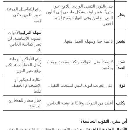
يبدأ باللون الذهبي الوردي اللامع "نيو
رائع للتفاصيل المرئية.
بيني". يتغير لونه بشكل طبيعي إلى اللون
ينظر
تغيير اللون يحكي
البني الغامق وفي النهاية يصبح لونه
قصة.
أخضر.
سهلة التركيب
بالأدوات
اليدوية الأساسية. لن
يشعر
ناعمة جدًا وسهلة العمل معها.
تضر كماشة الخاص
بك.
رائع للأماكن الرطبة
ضد
لا يصدأ مثل الفولاذ، ولكنه سيفقد بريقه/
(مثل الحمامات)، لكن
الصدأ
يتأكسد.
توقع تغير اللون.
مثالية للديكور أو
قوة
على الجانب ليونة. ليس للسحب الثقيل.
الاستخدام الخفيف
فقط.
خيار ممتاز للمشاريع
يكلف
أغلى من الفولاذ، وغالبًا ما يشبه النحاس.
الخاصة.
أين سترى الثقوب النحاسية؟
الأعمال الجلدية الفاخرة:
المجلات والأحزمة والحقائب الراقية حيث المظهر