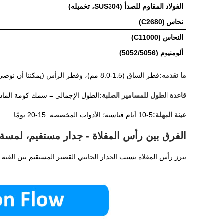
الفولاذ المقاوم للصدأ (SUS304، تخميله)
نحاس (C2680)
النحاس (C11000)
ألومنيوم (5052/5056)
ما تقدمه:
قطر الساق (1.5-8.0 مم)، وقطر الرأس (يمكننا أن نوصي به)، والطول الإجمالي (نحسبه من سمك المكدس الخاص بك)، والمواد، والتشطيب.
قاعدة الطول للمسامير الصلبة:
الطول الإجمالي = سمك كومة المادة + (1.2-1.5 × قطر 
عينة المهلة:
5-10 أيام قياسية؛ الأدوات المخصصة: 15-20 يومًا.
الفرق بين رأس المقلاة - جدار مستقيم، لمسة ن
يبرز رأس المقلاة بسبب الجدار الجانبي القصير المستقيم بين القبة و