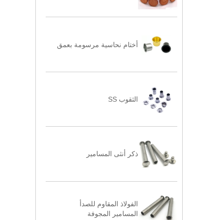
أختام نحاسية مرسومة بعمق
الثقوب SS
ذكر أنثى المسامير
الفولاذ المقاوم للصدأ
المسامير المجوفة