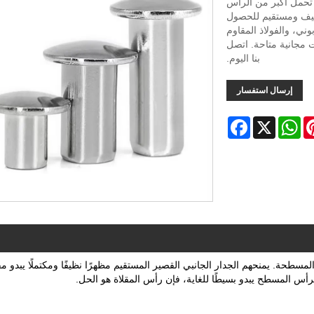
يوفر مساحة تحمل أكبر من الرأس
نظيف ومستقيم للحصول
-8.0 مم، والفولاذ الكربوني، والفولاذ المقاوم
النحاس، والألومنيوم. شهادة الأيزو 9001. عينات مجانية متاحة. اتصل
بنا اليوم.
إرسال استفسار
Facebook
WhatsApp
X
Pinter
سطحة. يمنحهم الجدار الجانبي القصير المستقيم مظهرًا نظيفًا ومكتملًا يبدو مق
الرأس المسطح يبدو بسيطًا للغاية، فإن رأس المقلاة هو الحل.