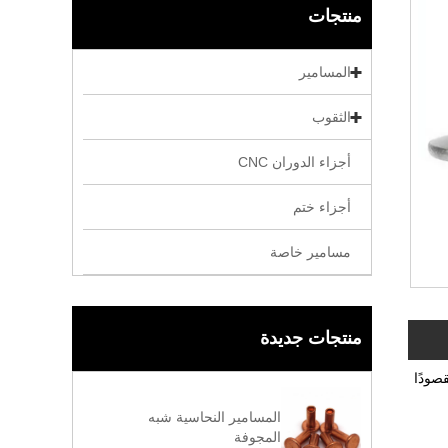
منتجات
المسامير
الثقوب
أجزاء الدوران CNC
أجزاء ختم
مسامير خاصة
منتجات جديدة
صودًا
المسامير النحاسية شبه
المجوفة