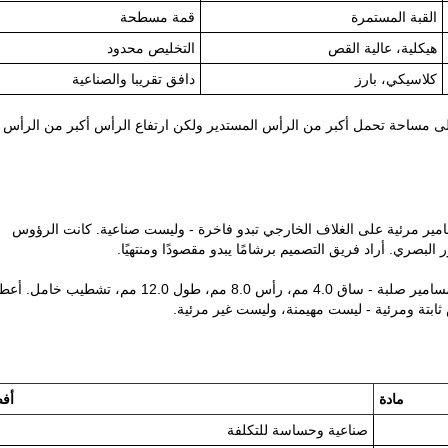
القبة المستمرة
قمة مسطحة
هيكلية، عالية القص
التخليص محدود
كلاسيكي، بارز
دافق تقريبا والصناعية
إلى مساحة تحمل أكبر من الرأس المستدير ولكن ارتفاع الرأس أكبر من الرأس
امير مرئية على الغلاف الخارجي تبدو فاخرة - وليست صناعية. كانت الرؤوس
صري. أراد فريق التصميم برشامًا يبدو مقصودًا ومنتهيًا.
لقد قمنا بتزويد رأس المقلاة المصنوعة من الفولاذ المقاوم للصدأ بمسامير صلبة - ساق 4.0 مم، رأس 8.0 مم، طول 12.0 مم، تشطيب 
س ثابتة ومرئية - ليست مهيمنة، وليست غير مرئية.
مادة
أف
صناعية وحساسة للتكلفة