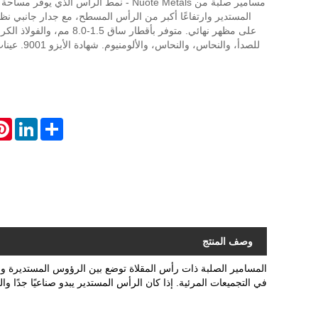
مسامير صلبة من Nuote Metals - نمط الرأس الذي 
المستدير وارتفاعًا أكبر من الرأس المسطح، مع جدار جانبي 
على مظهر نهائي. متوفر بأقطار ساق 1.5
للصدأ، والنحاس، و
est
LinkedIn
Share
وصف المنتج
المسامير الصلبة ذات رأس المقلاة توضع بين الرؤوس المستديرة والم
في التجميعات المرئية. إذا كان الرأس المستدير يبدو صناعيًا جدًا و