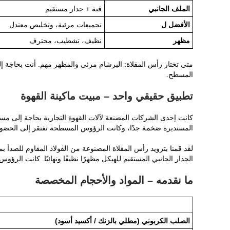
الملف الجانبي
قبة + جدار مستقيم
الأفضل ل
تجميعات مرئية، وتخليص معتدل
مظهر
نظيف، تشطيب، محترف
متى تختار رأس المقلاة: البرشام مرئي والمظهر مهم. أنت بحاجة 
المسطح.
تطبيق حقيقي واحد – مبيت ماكينة القهوة
كانت إحدى الشركات المصنعة لآلات القهوة التجارية بحاجة إلى مس
المستديرة ضخمة جدًا، وكانت الرؤوس المسطحة تفتقر إلى الحضور الب
الجدار الجانبي المستقيم للهيكل مظهرًا نظيفًا ونهائيًا. كانت الرؤو
ما نقدمه – المواد والأحجام المخصصة
الصلب الكربوني (مطلي بالزنك / أكسيد أسود)