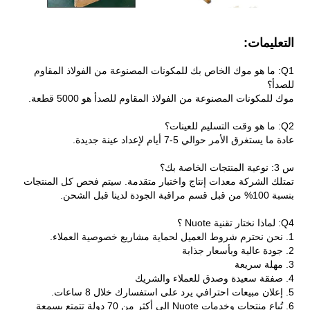
التعليمات:
Q1: ما هو موك الخاص بك للمكونات المصنوعة من الفولاذ المقاوم
للصدأ؟
موك للمكونات المصنوعة من الفولاذ المقاوم للصدأ هو 5000 قطعة.
Q2: ما هو وقت التسليم للعينات؟
عادة ما يستغرق الأمر حوالي 5-7 أيام لإعداد عينة جديدة.
س 3: نوعية المنتجات الخاصة بك؟
تمتلك الشركة معدات إنتاج واختبار متقدمة. سيتم فحص كل المنتجات
بنسبة 100% من قبل قسم مراقبة الجودة لدينا قبل الشحن.
Q4: لماذا نختار تقنية Nuote ؟
1. نحن نحترم شروط العميل لحماية مشاريع خصوصية العملاء.
2. جودة عالية وبأسعار جذابة
3. مهلة سريعة
4. صفقة سعيدة وصدق للعملاء والشريك
5. إعلان مبيعات احترافي يرد على استفسارك خلال 8 ساعات.
6. تُباع منتجات وخدمات Nuote إلى أكثر من 70 دولة تتمتع بسمعة