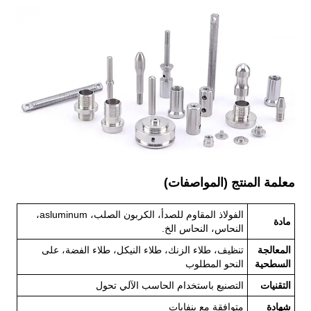
معلمة المنتج (المواصفات)
الفولاذ المقاوم للصدأ، الكربون الصلب، asluminum،
مادة
النحاس، النحاس الخ.
المعالجة
تنظيف، طلاء الزنك، طلاء النيكل، طلاء الفضة، على
السطحية
النحو المطلوب
التقنيات
التصنيع باستخدام الحاسب الآلي تحول
شهادة
متوافقة مع بنفايات