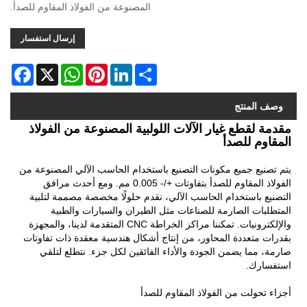
المصنوعة من الفولاذ المقاوم للصدأ.
إرسال استفسار
acebook
WhatsApp
X
Pinterest
LinkedIn
Share
وصف المنتج
مقدمة لقطع غيار الآلات اللولبية المصنوعة من الفولاذ
المقاوم للصدأ
يتم تصنيع جميع مكونات التصنيع باستخدام الحاسب الآلي المصنوعة من
الفولاذ المقاوم للصدأ بتفاوتات +/- 0.005 مم. ومع أحدث مرافق
التصنيع باستخدام الحاسب الآلي، نقدم حلولًا مخصصة مصممة لتلبية
المتطلبات الصارمة للصناعات مثل الطيران والسيارات والطبية
والإلكترونيات. تمكننا مراكز الخراطة CNC المتقدمة لدينا، والمجهزة
بقدرات متعددة المحاور، من إنتاج أشكال هندسية معقدة ذات تفاوتات
صارمة، مما يضمن الجودة والأداء الفائقين لكل جزء. نتطلع لتلقي
استفسارك.
أجزاء تحولت من الفولاذ المقاوم للصدأ