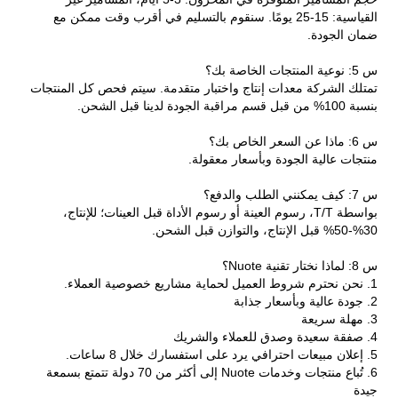
القياسية: 15-25 يومًا. سنقوم بالتسليم في أقرب وقت ممكن مع
ضمان الجودة.
س 5: نوعية المنتجات الخاصة بك؟
تمتلك الشركة معدات إنتاج واختبار متقدمة. سيتم فحص كل المنتجات
بنسبة 100% من قبل قسم مراقبة الجودة لدينا قبل الشحن.
س 6: ماذا عن السعر الخاص بك؟
منتجات عالية الجودة وبأسعار معقولة.
س 7: كيف يمكنني الطلب والدفع؟
بواسطة T/T، رسوم العينة أو رسوم الأداة قبل العينات؛ للإنتاج،
30%-50% قبل الإنتاج، والتوازن قبل الشحن.
س 8: لماذا نختار تقنية Nuote؟
1. نحن نحترم شروط العميل لحماية مشاريع خصوصية العملاء.
2. جودة عالية وبأسعار جذابة
3. مهلة سريعة
4. صفقة سعيدة وصدق للعملاء والشريك
5. إعلان مبيعات احترافي يرد على استفسارك خلال 8 ساعات.
6. تُباع منتجات وخدمات Nuote إلى أكثر من 70 دولة تتمتع بسمعة
جيدة