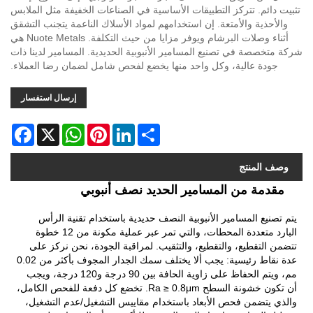
تثبيت دائم. تتركز التطبيقات الأساسية في الصناعات الخفيفة مثل الملابس
والأحذية والأمتعة. إن استخدامهم لمواد الأسلاك الناعمة يتجنب التشقق
أثناء وصلات البرشام ويوفر مزايا من حيث التكلفة. Nuote Metals هي
شركة متخصصة في تصنيع المسامير الأنبوبية الحديدية. المسامير لدينا ذات
جودة عالية، وكل واحد منها يخضع لفحص شامل لضمان رضا العملاء.
إرسال استفسار
acebook
WhatsApp
X
Pinterest
LinkedIn
Share
وصف المنتج
مقدمة من المسامير الحديد نصف أنبوبي
يتم تصنيع المسامير الأنبوبية النصف حديدية باستخدام تقنية الرأس
البارد متعددة المحطات، والتي تمر عبر عملية مكونة من 12 خطوة
تتضمن التقطيع، والتقطيع، والتثقيب. لمراقبة الجودة، نحن نركز على
عدة نقاط رئيسية: يجب ألا يختلف سمك الجدار المجوف بأكثر من 0.02
مم، ويتم الحفاظ على زاوية الحافة بين 90 درجة و120 درجة، ويجب
أن تكون خشونة السطح Ra ≥ 0.8μm. تخضع كل دفعة للفحص الكامل،
والذي يتضمن فحص الأبعاد باستخدام مقاييس التشغيل/عدم التشغيل،