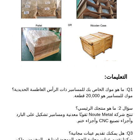
التعليمات:
Q1: ما هو موك الخاص بك للمسامير ذات الرأس الغاطسة الحديدية؟
موك للمسامير هو 20,000 قطعة.
سؤال 2: ما هو منتجك الرئيسي؟
تنتج شركة Noute Metal ثقوبًا معدنية ومسامير تشكيل على البارد
وأجزاء تصنيع CNC وأجزاء ختم.
Q3: هل يمكنك تقديم عينات مجانية؟
يمكننا تقديم عينات مجانية للحجم الموجود لدينا في المخزون، ولكن