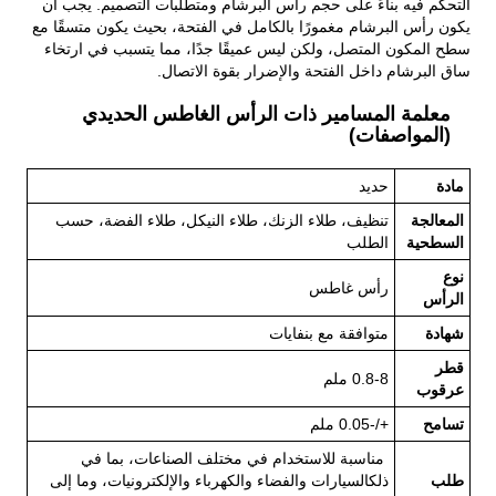
التحكم فيه بناءً على حجم رأس البرشام ومتطلبات التصميم. يجب أن
يكون رأس البرشام مغمورًا بالكامل في الفتحة، بحيث يكون متسقًا مع
سطح المكون المتصل، ولكن ليس عميقًا جدًا، مما يتسبب في ارتخاء
ساق البرشام داخل الفتحة والإضرار بقوة الاتصال.
معلمة المسامير ذات الرأس الغاطس الحديدي
(المواصفات)
مادة
حديد
المعالجة
تنظيف، طلاء الزنك، طلاء النيكل، طلاء الفضة، حسب
السطحية
الطلب
نوع
رأس غاطس
الرأس
شهادة
متوافقة مع بنفايات
قطر
0.8-8 ملم
عرقوب
تسامح
+/-0.05 ملم
مناسبة للاستخدام في مختلف الصناعات، بما في
طلب
ذلك
السيارات والفضاء والكهرباء والإلكترونيات، وما إلى