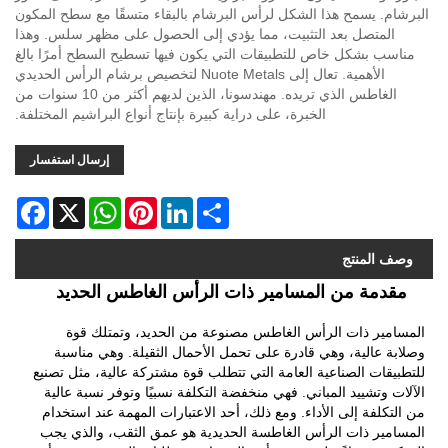
البرشام. يسمح هذا الشكل لرأس البرشام بالبقاء متسقًا مع سطح المكون
المتصل بعد التثبيت، مما يؤدي إلى الحصول على مظهر سلس. وهذا
مناسب بشكل خاص للتطبيقات التي يكون فيها تسطيح السطح أمرًا بالغ
الأهمية. تعال إلى Nuote Metals لتخصيص برشام الرأس الحديدي
الغاطس الذي تريده. مهندسونا، الذين لديهم أكثر من 10 سنوات من
الخبرة، على دراية كبيرة بإنتاج أنواع البراشيم المختلفة.
إرسال استفسار
acebook
WhatsApp
X
Pinterest
LinkedIn
Share
وصف المنتج
مقدمة من المسامير ذات الرأس الغاطس الحديد
المسامير ذات الرأس الغاطس مصنوعة من الحديد، وتمتلك قوة
وصلابة عالية، وهي قادرة على تحمل الأحمال الثقيلة. وهي مناسبة
للتطبيقات الصناعية العامة التي تتطلب قوة مشتركة عالية، مثل تصنيع
الآلات وتشييد المباني. فهي منخفضة التكلفة نسبيًا وتوفر نسبة عالية
من التكلفة إلى الأداء. ومع ذلك، أحد الاعتبارات المهمة عند استخدام
المسامير ذات الرأس الغاطسة الحديدية هو عمق الثقب، والذي يجب