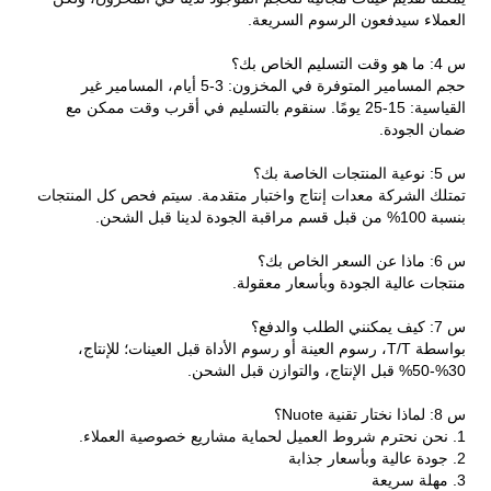
العملاء سيدفعون الرسوم السريعة.
س 4: ما هو وقت التسليم الخاص بك؟
حجم المسامير المتوفرة في المخزون: 3-5 أيام، المسامير غير
القياسية: 15-25 يومًا. سنقوم بالتسليم في أقرب وقت ممكن مع
ضمان الجودة.
س 5: نوعية المنتجات الخاصة بك؟
تمتلك الشركة معدات إنتاج واختبار متقدمة. سيتم فحص كل المنتجات
بنسبة 100% من قبل قسم مراقبة الجودة لدينا قبل الشحن.
س 6: ماذا عن السعر الخاص بك؟
منتجات عالية الجودة وبأسعار معقولة.
س 7: كيف يمكنني الطلب والدفع؟
بواسطة T/T، رسوم العينة أو رسوم الأداة قبل العينات؛ للإنتاج،
30%-50% قبل الإنتاج، والتوازن قبل الشحن.
س 8: لماذا نختار تقنية Nuote؟
1. نحن نحترم شروط العميل لحماية مشاريع خصوصية العملاء.
2. جودة عالية وبأسعار جذابة
3. مهلة سريعة