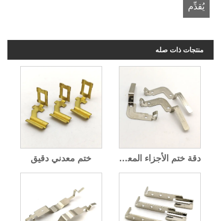
منتجات ذات صله
دقة ختم الأجزاء المعدنية
ختم معدني دقيق