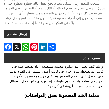
يسحب المعدن إلى الشكل ببطء. نحن نفعل ذلك خطوة بخطوة حتى لا
يتمزق المعدن. نحن نستخدم الفولاذ أو الألومنيوم أو النحاس للختم العميق.
يتم فحص كل جزء بحثًا عن جدران ناعمة وسمك متساوٍ. يأتي الناس إلينا
عندما يحتاجون إلى أجزاء معدنية عميقة بدون طبقات. نقوم بعمل عينات
أولاً حتى تتمكن من معرفة ما إذا كانت مناسبة أم لا.
إرسال استفسار
acebook
WhatsApp
X
Pinterest
LinkedIn
Share
وصف المنتج
وإليك كيف يعمل. نبدأ بدائرة معدنية مسطحة. أداة تضغط عليه في
قالب. ثم نضغطه مرة أخرى في قالب أعمق. نستمر في القيام بذلك
حتى نحصل على العمق الصحيح. هذا ختم مرسومة بعمق. الأجزاء
تخرج في قطعة واحدة بدون طبقات. إنها قوية ويمكنها حمل السوائل.
نحن نصنعهم بنفس الطريقة في كل مرة.
معلمة الختم المسحوبة بعمق (المواصفات)