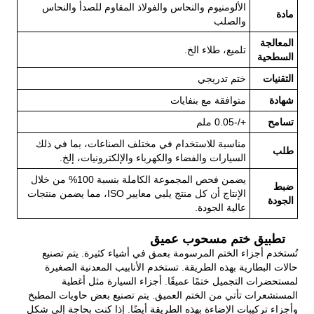
الألومنيوم والنحاس والفولاذ المقاوم للصدأ والنحاس
مادة
والصلب
المعالجة
تلميع، طلاء الخ.
السطحية
التقنيات
ختم تدريجي
شهادة
متوافقة مع بنفايات
تسامح
+/-0.05 ملم
مناسبة للاستخدام في مختلف الصناعات، بما في ذلك
طلب
السيارات والفضاء والكهرباء والإلكترونيات، إلخ.
يضمن فحص المجموعة الكاملة بنسبة 100% من خلال
ضبط
الإنتاج أن كل منتج يلبي معايير ISO، مما يضمن منتجات
الجودة
عالية الجودة.
تطبيق ختم مسحوب عميق
تُستخدم أجزاء الختم المرسومة بعمق في أشياء كثيرة. يتم تصنيع
حالات البطارية بهذه الطريقة. تستخدم الأنابيب المعدنية الصغيرة
لمستحضرات التجميل ختمًا عميقًا. أجزاء السيارة مثل أغطية
المستشعرات تأتي من الختم العميق. يتم تصنيع بعض حاويات المطبخ
وأجزاء تركيبات الإضاءة بهذه الطريقة أيضًا. إذا كنت بحاجة إلى شكل