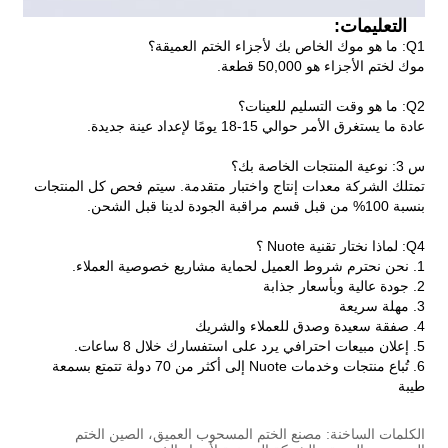
التعليمات:
Q1: ما هو موك الخاص بك لأجزاء الختم العميقة؟
موك لختم الأجزاء هو 50,000 قطعة.
Q2: ما هو وقت التسليم للعينات؟
عادة ما يستغرق الأمر حوالي 15-18 يومًا لإعداد عينة جديدة.
س 3: نوعية المنتجات الخاصة بك؟
تمتلك الشركة معدات إنتاج واختبار متقدمة. سيتم فحص كل المنتجات
بنسبة 100% من قبل قسم مراقبة الجودة لدينا قبل الشحن.
Q4: لماذا نختار تقنية Nuote ؟
1. نحن نحترم شروط العميل لحماية مشاريع خصوصية العملاء.
2. جودة عالية وبأسعار جذابة
3. مهلة سريعة
4. صفقة سعيدة وصدق للعملاء والشريك
5. إعلان مبيعات احترافي يرد على استفسارك خلال 8 ساعات.
6. تُباع منتجات وخدمات Nuote إلى أكثر من 70 دولة تتمتع بسمعة
طيبة
الكلمات الساخنة: مصنع الختم المسحوب العميق، الصين الختم