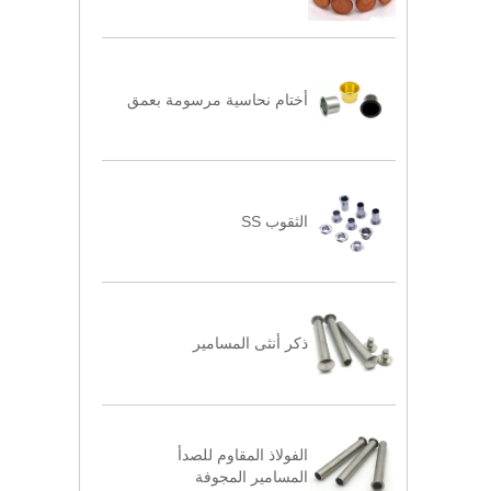
أختام نحاسية مرسومة بعمق
الثقوب SS
ذكر أنثى المسامير
الفولاذ المقاوم للصدأ
المسامير المجوفة