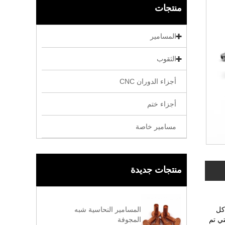
منتجات
المسامير
الثقوب
أجزاء الدوران CNC
أجزاء ختم
مسامير خاصة
منتجات جديدة
المسامير النحاسية شبه
 كل
المجوفة
تي تم