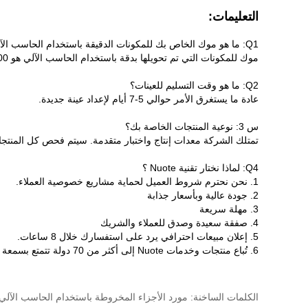
التعليمات:
Q1: ما هو موك الخاص بك للمكونات الدقيقة باستخدام الحاسب الآلي؟
موك للمكونات التي تم تحويلها بدقة باستخدام الحاسب الآلي هو 5,000 قطعة.
Q2: ما هو وقت التسليم للعينات؟
عادة ما يستغرق الأمر حوالي 5-7 أيام لإعداد عينة جديدة.
س 3: نوعية المنتجات الخاصة بك؟
تمتلك الشركة معدات إنتاج واختبار متقدمة. سيتم فحص كل المنتجات بنسبة 100% من قبل قسم مراقبة الجودة لد
Q4: لماذا نختار تقنية Nuote ؟
1. نحن نحترم شروط العميل لحماية مشاريع خصوصية العملاء.
2. جودة عالية وبأسعار جذابة
3. مهلة سريعة
4. صفقة سعيدة وصدق للعملاء والشريك
5. إعلان مبيعات احترافي يرد على استفسارك خلال 8 ساعات.
6. تُباع منتجات وخدمات Nuote إلى أكثر من 70 دولة تتمتع بسمعة طيبة
الكلمات الساخنة: مورد الأجزاء المخروطة باستخدام الحاسب الآلي، والمكو