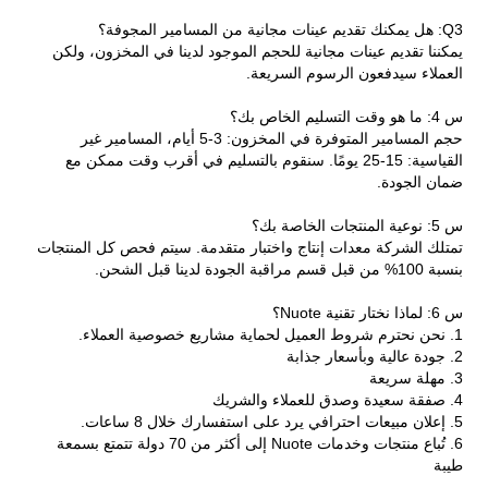
Q3: هل يمكنك تقديم عينات مجانية من المسامير المجوفة؟
يمكننا تقديم عينات مجانية للحجم الموجود لدينا في المخزون، ولكن
العملاء سيدفعون الرسوم السريعة.
س 4: ما هو وقت التسليم الخاص بك؟
حجم المسامير المتوفرة في المخزون: 3-5 أيام، المسامير غير
القياسية: 15-25 يومًا. سنقوم بالتسليم في أقرب وقت ممكن مع
ضمان الجودة.
س 5: نوعية المنتجات الخاصة بك؟
تمتلك الشركة معدات إنتاج واختبار متقدمة. سيتم فحص كل المنتجات
بنسبة 100% من قبل قسم مراقبة الجودة لدينا قبل الشحن.
س 6: لماذا نختار تقنية Nuote؟
1. نحن نحترم شروط العميل لحماية مشاريع خصوصية العملاء.
2. جودة عالية وبأسعار جذابة
3. مهلة سريعة
4. صفقة سعيدة وصدق للعملاء والشريك
5. إعلان مبيعات احترافي يرد على استفسارك خلال 8 ساعات.
6. تُباع منتجات وخدمات Nuote إلى أكثر من 70 دولة تتمتع بسمعة
طيبة