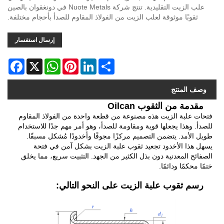
علب الزيت التقليدية. تنتج شركة Nuote Metals في دونغقوان بالصين
ثقوبًا موثوقة لعلب الزيت من الفولاذ المقاوم للصدأ بأحجام مختلفة.
إرسال استفسار
acebook
WhatsApp
X
Pinterest
LinkedIn
Share
وصف المنتج
مقدمة من الثقوب Oilcan
فتحات علبة الزيت هذه مصنوعة من قطعة واحدة من الفولاذ المقاوم
للصدأ. وهذا يجعلها قوية ومقاومة للصدأ، وهو أمر مهم جدًا للاستخدام
طويل الأمد. يتضمن التصميم مركزًا مجوفًا وأخدودًا مُشكل مسبقًا.
يسهل هذا الأخدود تجعيد ثقوب علبة الزيت بشكل آمن في فتحة
الصفائح المعدنية دون بذل الكثير من الجهد. التثبيت سريع، مما يخلق
ختمًا محكمًا ودائمًا.
رسم ثقوب علبة الزيت على النحو التالي: